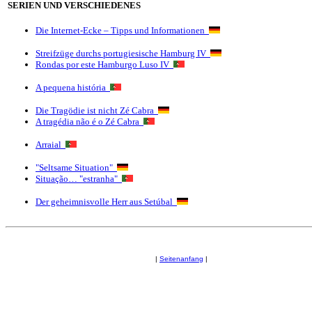
SERIEN UND VERSCHIEDENES
Die Internet-Ecke – Tipps und Informationen
Streifzüge durchs portugiesische Hamburg IV
Rondas por este Hamburgo Luso IV
A pequena história
Die Tragödie ist nicht Zé Cabra
A tragédia não é o Zé Cabra
Arraial
"Seltsame Situation"
Situação… "estranha"
Der geheimnisvolle Herr aus Setúbal
|
Seitenanfang
|