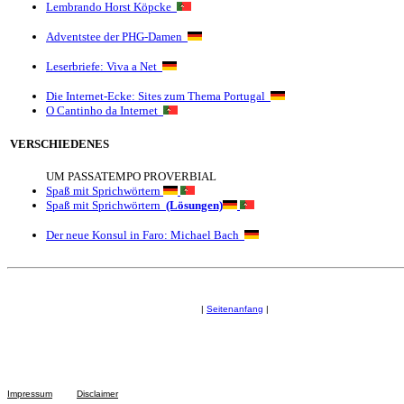
Lembrando Horst Köpcke
Adventstee der PHG-Damen
Leserbriefe: Viva a Net
Die Internet-Ecke: Sites zum Thema Portugal
O Cantinho da Internet
VERSCHIEDENES
UM PASSATEMPO PROVERBIAL
Spaß mit Sprichwörtern
Spaß mit Sprichwörtern
(Lösungen)
Der neue Konsul in Faro: Michael Bach
|
Seitenanfang
|
Impressum
Disclaimer