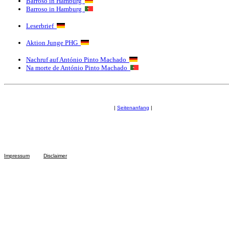
Barroso in Hamburg
Barroso in Hamburg
Leserbrief
Aktion Junge PHG
Nachruf auf António Pinto Machado
Na morte de António Pinto Machado
|
Seitenanfang
|
Impressum
Disclaimer