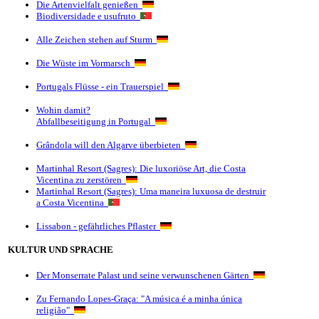
Die Artenvielfalt genießen
Biodiversidade e usufruto
Alle Zeichen stehen auf Sturm
Die Wüste im Vormarsch
Portugals Flüsse - ein Trauerspiel
Wohin damit?
Abfallbeseitigung in Portugal
Grândola will den Algarve überbieten
Martinhal Resort (Sagres): Die luxoriöse Art, die Costa
Vicentina zu zerstören
Martinhal Resort (Sagres): Uma maneira luxuosa de destruir
a Costa Vicentina
Lissabon - gefährliches Pflaster
KULTUR UND SPRACHE
Der Monserrate Palast und seine verwunschenen Gärten
Zu Fernando Lopes-Graça: "A música é a minha única
religião"