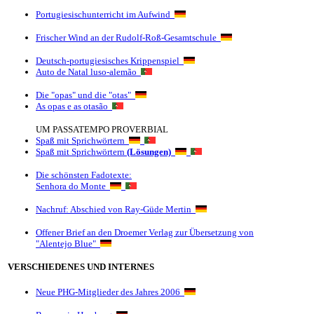
Portugiesischunterricht im Aufwind
Frischer Wind an der Rudolf-Roß-Gesamtschule
Deutsch-portugiesisches Krippenspiel
Auto de Natal luso-alemão
Die "opas" und die "otas"
As opas e as otasão
UM PASSATEMPO PROVERBIAL
Spaß mit Sprichwörtern
Spaß mit Sprichwörtern
(Lösungen)
Die schönsten Fadotexte:
Senhora do Monte
Nachruf: Abschied von Ray-Güde Mertin
Offener Brief an den Droemer Verlag zur Übersetzung von
"Alentejo Blue"
VERSCHIEDENES UND INTERNES
Neue PHG-Mitglieder des Jahres 2006