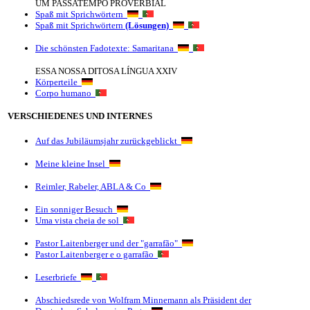
UM PASSATEMPO PROVERBIAL
Spaß mit Sprichwörtern
Spaß mit Sprichwörtern
(Lösungen)
Die schönsten Fadotexte: Samaritana
ESSA NOSSA DITOSA LÍNGUA XXIV
Körperteile
Corpo humano
VERSCHIEDENES UND INTERNES
Auf das Jubiläumsjahr zurückgeblickt
Meine kleine Insel
Reimler, Rabeler, ABLA & Co
Ein sonniger Besuch
Uma vista cheia de sol
Pastor Laitenberger und der "garrafão"
Pastor Laitenberger e o garrafão
Leserbriefe
Abschiedsrede von Wolfram Minnemann als Präsident der