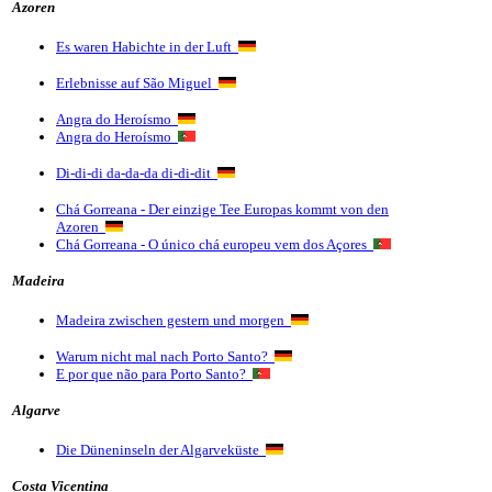
Azoren
Es waren Habichte in der Luft
Erlebnisse auf São Miguel
Angra do Heroísmo
Angra do Heroísmo
Di-di-di da-da-da di-di-dit
Chá Gorreana - Der einzige Tee Europas kommt von den
Azoren
Chá Gorreana - O único chá europeu vem dos Açores
Madeira
Madeira zwischen gestern und morgen
Warum nicht mal nach Porto Santo?
E por que não para Porto Santo?
Algarve
Die Düneninseln der Algarveküste
Costa Vicentina