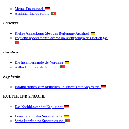
Meine Trauminsel
A minha ilha de sonho
Berlenga
Kleine Anmerkung über das Berlengas-Archipel
Pequeno apontamento acerca do Archipélago das Berlengas
Brasilien
Die Insel Fernando de Noronha
A ilha Fernando de Noronha
Kap Verde
Informationen zum aktuellen Tourismus auf Kap Verde
KULTUR UND SPRACHE
Das Korkkloster der Kapuziner
Leseabend in der Susettestraße
Serão literário na Susettestrasse