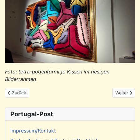
Foto: tetra-podenförmige Kissen im riesigen
Bilderrahmen
Vorheriger Beitrag: Rückblick: Osnabrücker Friedensgespräche
Nächster Be
Zurück
Weiter
Portugal-Post
Impressum/Kontakt