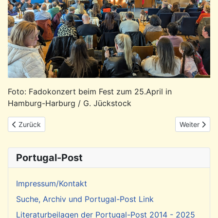
Foto: Fadokonzert beim Fest zum 25.April in
Hamburg-Harburg / G. Jückstock
Vorheriger Beitrag: Rückblick: Nacht der Konsulate im portugies
Nächster Be
Zurück
Weiter
Portugal-Post
Impressum/Kontakt
Suche, Archiv und Portugal-Post Link
Literaturbeilagen der Portugal-Post 2014 - 2025