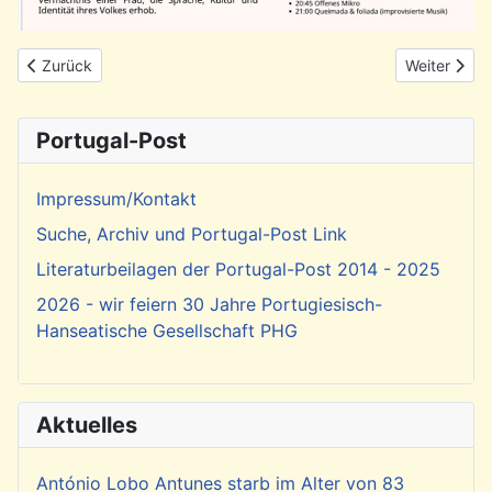
Vorheriger Beitrag: Brasilianischer Jazz im Nica Jazz Club ne
Nächster Be
Zurück
Weiter
Portugal-Post
Impressum/Kontakt
Suche, Archiv und Portugal-Post Link
Literaturbeilagen der Portugal-Post 2014 - 2025
2026 - wir feiern 30 Jahre Portugiesisch-
Hanseatische Gesellschaft PHG
Aktuelles
António Lobo Antunes starb im Alter von 83