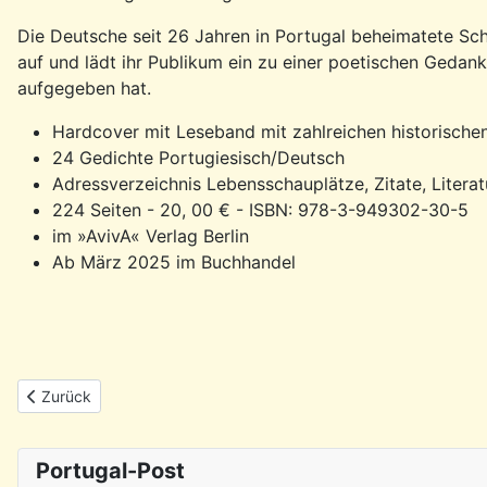
Die Deutsche seit 26 Jahren in Portugal beheimatete Sch
auf und lädt ihr Publikum ein zu einer poetischen Gedan
aufgegeben hat.
Hardcover mit Leseband mit zahlreichen historische
24 Gedichte Portugiesisch/Deutsch
Adressverzeichnis Lebensschauplätze, Zitate, Literatu
224 Seiten - 20, 00 € - ISBN: 978-3-949302-30-5
im »AvivA« Verlag Berlin
Ab März 2025 im Buchhandel
Vorheriger Beitrag: Rückblick: 14.6. Dia de Portugal in Hamburg
Zurück
Portugal-Post