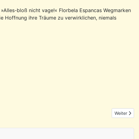
ay »Alles-bloß nicht vage!« Florbela Espancas Wegmarken
ie Hoffnung ihre Träume zu verwirklichen, niemals
Nächster Be
Weiter