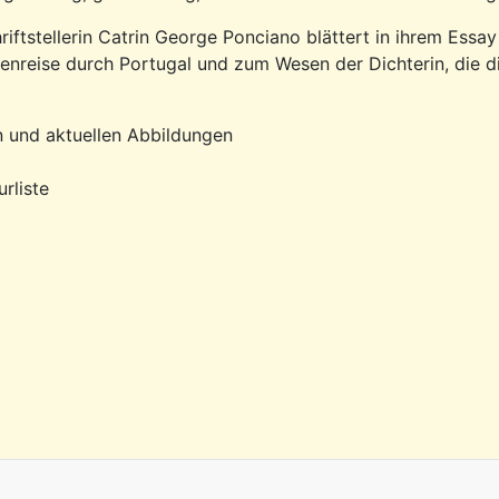
riftstellerin Catrin George Ponciano blättert in ihrem Ess
kenreise durch Portugal und zum Wesen der Dichterin, die d
n und aktuellen Abbildungen
rliste
 Veranstaltung im Landhaus Walter