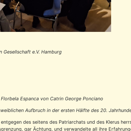
n Gesellschaft e.V. Hamburg
 Florbela Espanca v
on Catrin George Ponciano
 weiblichen Aufbruch in der ersten Hälfte des 20. Jahrhund
nd entgegen des seitens des Patriarchats und des Klerus he
sgrenzung, gar Ächtung, und verwandelte all ihre Erfahrung