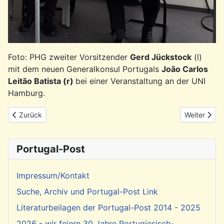
Foto: PHG zweiter Vorsitzender
Gerd Jückstock
(l)
mit dem neuen Generalkonsul Portugals
João Carlos
Leitão Batista (r)
bei einer Veranstaltung an der UNI
Hamburg.
Vorheriger Beitrag: Spendenanfrage aus Lissabon
Nächster Be
Zurück
Weiter
Portugal-Post
Impressum/Kontakt
Suche, Archiv und Portugal-Post Link
Literaturbeilagen der Portugal-Post 2014 - 2025
2026 - wir feiern 30 Jahre Portugiesisch-