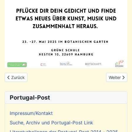
Vorheriger Beitrag: Einladung zum Workshop der Europawochen 
Nächster Be
Zurück
Weiter
Portugal-Post
Impressum/Kontakt
Suche, Archiv und Portugal-Post Link