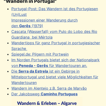
"Wandern in Portugal"
Portugal-Post: Das Wandern ist des Portugiesen
(Un)Lust
Impressionen einer Wanderung durch
den
Gerês
(1979)
Cascata (Wasserfall) vom Pulo do Lobo des Rio
Guardiana bei Mértola
Wandertipps für ganz Portugal in portugiesischer
Sprache
Spiegel.de: Pilgern mit Portwein
Im Norden Portugals bietet sich der Nationalpark
von
Peneda - Gerês
für Wandertouren an.
Die
Serra da Estrela
ist ein Gebirge in
Mittelportugal und bietet viele Möglichkeiten für
Wandertouren
Wandern im Alentejo z.B. Serra de Marvão
Der Jakobsweg
Caminho Portugues